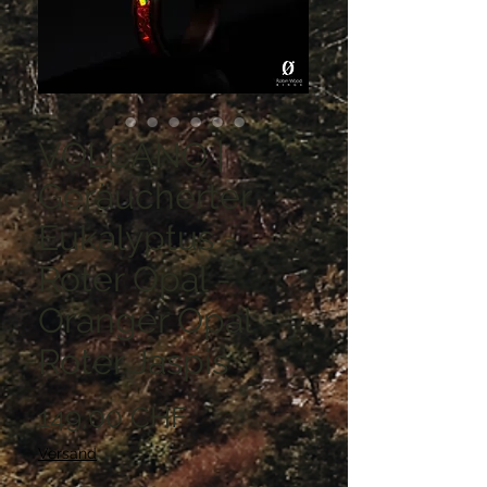
VOLCANO |
Geräucherter
Eukalyptus -
Roter Opal -
Oranger Opal -
Roter Jaspis
Preis
149,00 CHF
Versand