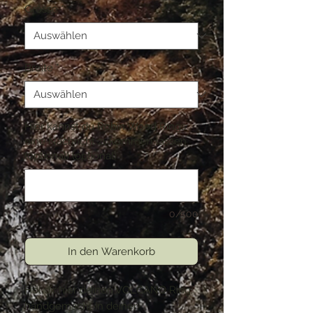
Grösse
*
Breite
*
Hier kannst du Robin Wood Rings
eine Nachricht zukommen lassen
(optional) (optional)
0/500
In den Warenkorb
Hol dir hier deinen VOLCANO Ring,
handgemacht in deiner